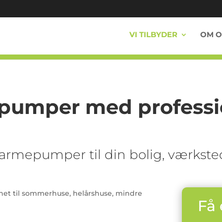
VI TILBYDER
OM O
epumper med professi
luft varmepumper til din bolig, værk
net til sommerhuse, helårshuse, mindre
Få 