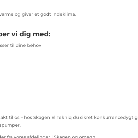
varme og giver et godt indeklima.
er vi dig med:
sser til dine behov
t til os – hos Skagen El Tekniq du sikret konkurrencedygtige
rmepumper.
nder fra vores afdelinger i Skagen og omegn