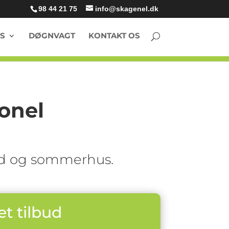
98 44 21 75
info@skagenel.dk
S
DØGNVAGT
KONTAKT OS
onel
sted og sommerhus.
et tilbud