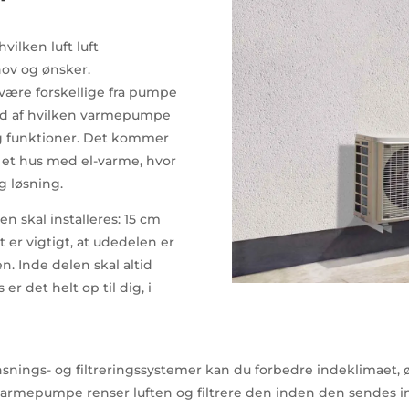
vilken luft luft
ov og ønsker.
være forskellige fra pumpe
 ud af hvilken varmepumpe
og funktioner. Det kommer
 et hus med el-varme, hvor
g løsning.
n skal installeres: 15 cm
 er vigtigt, at udedelen er
en. Inde delen skal altid
r det helt op til dig, i
snings- og filtreringssystemer kan du forbedre indeklimaet, 
luft varmepumpe renser luften og filtrere den inden den sendes 