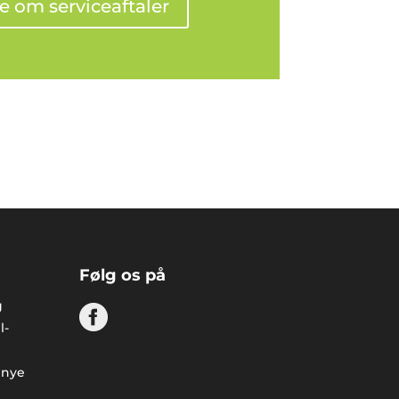
e om serviceaftaler
Følg os på
g
l-
 nye