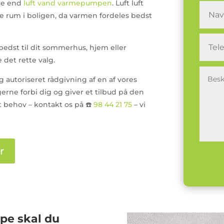
ere end
luft vand varmepumpen
. Luft luft
te rum i boligen, da varmen fordeles bedst
 bedst til dit sommerhus, hjem eller
 det rette valg.
 autoriseret rådgivning af en af vores
rne forbi dig og giver et tilbud på den
it behov – kontakt os på ☎️
98 44 21 75
– vi
r
pe skal du