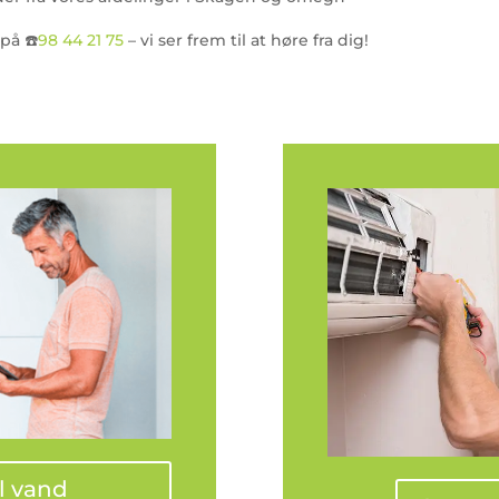
 på ☎️
98 44 21 75
– vi ser frem til at høre fra dig!
il vand