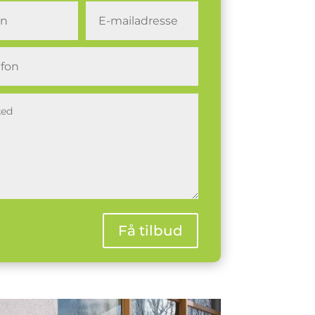
VE-GODKENDT INSTALLATØR✅
Få tilbud