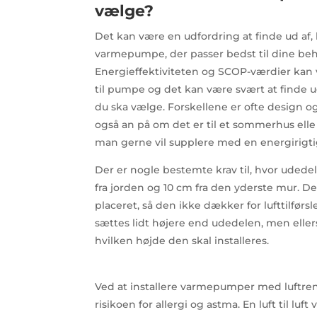
vælge?
Det kan være en udfordring at finde ud af, h
varmepumpe, der passer bedst til dine beh
Energieffektiviteten og SCOP-værdier kan 
til pumpe og det kan være svært at finde
du ska vælge. Forskellene er ofte design 
også an på om det er til et sommerhus elle
man gerne vil supplere med en energirigti
Der er nogle bestemte krav til, hvor udedele
fra jorden og 10 cm fra den yderste mur. Det
placeret, så den ikke dækker for lufttilførsl
sættes lidt højere end udedelen, men ellers e
hvilken højde den skal installeres.
Ved at installere varmepumper med luftren
risikoen for allergi og astma. En luft til 