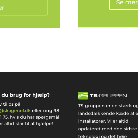
Se mer
er
 du brug for hjælp?
v til os på
TS-gruppen er en stærk o
o@skagenel.dk
eller ring
98
landsdækkende kæde af e
1 75
, hvis du har spørgsmål
installatører. Vi er altid
 er altid klar til at hjælpe!
opdateret med den sidste
teknologi og det høje