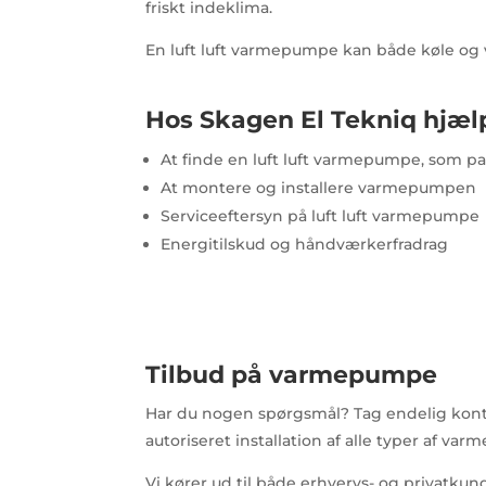
friskt indeklima.
En luft luft varmepumpe kan både køle og 
Hos Skagen El Tekniq hjælp
At finde en luft luft varmepumpe, som pa
At montere og installere varmepumpen
Serviceeftersyn på luft luft varmepumpe
Energitilskud og håndværkerfradrag
Tilbud på varmepumpe
Har du nogen spørgsmål? Tag endelig kontak
autoriseret installation af alle typer af va
Vi kører ud til både erhvervs- og privatku