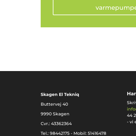
varmepump
Har
Skagen El Tekniq
Skri
Buttervej 40
inf
9990 Skagen
44 2
- vi
Cvr.: 43362364
Tel.: 98442175 - Mobil: 51416478