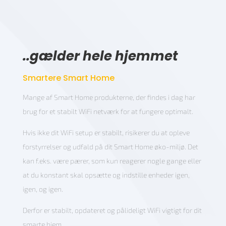
..gælder hele hjemmet
Smartere Smart Home
Mange af Smart Home produkterne, der findes i dag har
brug for et stabilt WiFi netværk for at fungere optimalt.
Hvis ikke dit WiFi setup er stabilt, risikerer du at opleve
forstyrrelser og udfald på dit Smart Home øko-miljø. Det
kan f.eks. være pærer, som kun reagerer nogle gange eller
at du konstant skal opsætte og indstille enheder igen,
igen, og igen.
Derfor er stabilt, opdateret og pålideligt WiFi vigtigt for dit
smarte hjem.