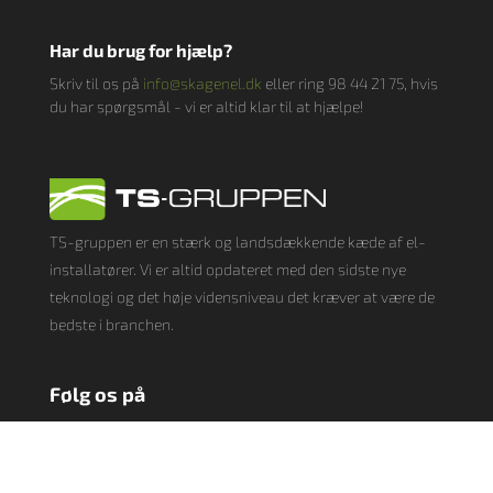
Har du brug for hjælp?
Skriv til os på
info@skagenel.dk
eller ring
98 44 21 75
, hvis
du har spørgsmål - vi er altid klar til at hjælpe!
TS-gruppen er en stærk og landsdækkende kæde af el-
installatører. Vi er altid opdateret med den sidste nye
teknologi og det høje vidensniveau det kræver at være de
bedste i branchen.
Følg os på