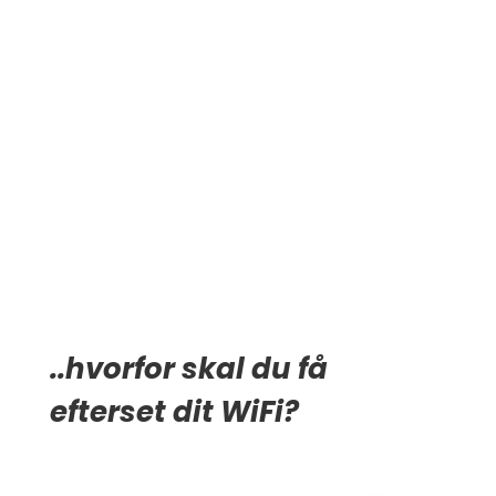
et game? Slip for bøvlet og lad os hjælpe dig med at gøre
dit WiFi hurtigere og mere stabilt!
SE HVAD VI KAN GØRE FOR DIG
..hvorfor skal du få
efterset dit WiFi?