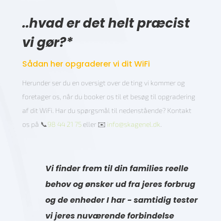
..hvad er det helt præcist
vi gør?*
Sådan her opgraderer vi dit WiFi
Herunder ser du en oversigt over de ting vi kommer og
foretager os, når du booker os til et besøg til opgradering
af dit WiFi. Har du spørgsmål til nedenstående? Kontakt
os på 📞
98 44 21 75
eller ✉️
info@skagenel.dk
.
Vi finder frem til din families reelle
behov og ønsker ud fra jeres forbrug
og de enheder I har - samtidig tester
vi jeres nuværende forbindelse