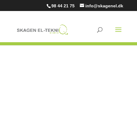
98 44 21 75
info@skagenel.dk
WIFI OPGRADERING
MED DIN LOKALE
ELEKTRIKER I
ØLGOD, SKAGEN
OG SKAGEN
Er du træt af, at din fredagsfilm hakker og er sløret, eller
at internettet er dårligere i den ene ende af huset? At
knægten altid skråler og råber at hans spil “lagger” midt i