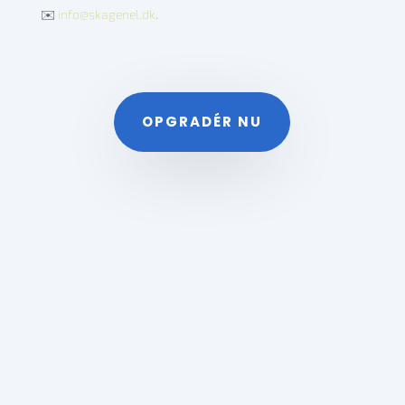
✉️
info@skagenel.dk
.
OPGRADÉR NU
..gør-det-selv eller
lad eksperterne om
det?
Vil du selve prøve kræfter med at få dit WiFi