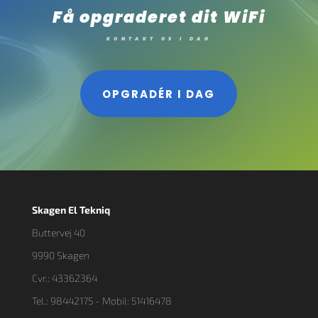
Få opgraderet dit WiFi
KONTAKT OS I DAG
OPGRADÉR I DAG
Skagen El Tekniq
Buttervej 40
9990 Skagen
Cvr.: 43362364
Tel.: 98442175 - Mobil: 51416478