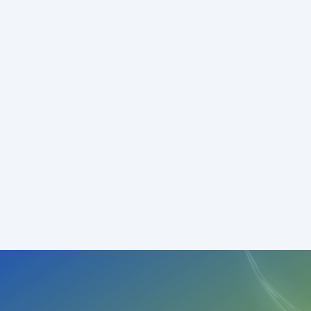
opgraderet og optimeret, så det bliver mere
stabilt og måske hurtigere? Eller vil du lade
os gøre det for dig?
Uanset hvad står vi altid klar til at hjælpe dig,
hvis du får brug for det. Husk at du altid kan
gå tilbage til denne oversigt eller blot tage
fat i os på 📞
98 44 21 75
eller
✉️
info@skagenel.dk
– vi hjælper dig meget
gerne, uanset hvor du er i processen. Held og
lykke!