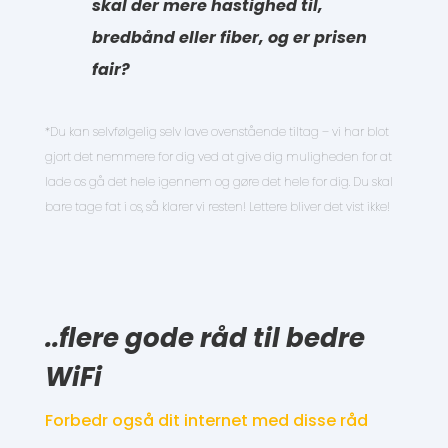
skal der mere hastighed til,
bredbånd eller fiber, og er prisen
fair?
*Du kan selvfølgelig selv lave ovenstående tiltag – vi har blot
gjort det nemmere for dig ved at give dig muligheden for at
lade os gå det hele igennem og gøre det hele for dig. Du skal
bare tage fat i os, så klarer vi resten! Lettere bliver det vist ikke!
..flere gode råd til bedre
WiFi
Forbedr også dit internet med disse råd