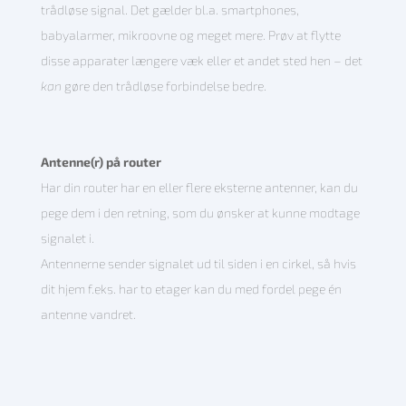
trådløse signal. Det gælder bl.a. smartphones,
babyalarmer, mikroovne og meget mere. Prøv at flytte
disse apparater længere væk eller et andet sted hen – det
kan
gøre den trådløse forbindelse bedre.
Antenne(r) på router
Har din router har en eller flere eksterne antenner, kan du
pege dem i den retning, som du ønsker at kunne modtage
signalet i.
Antennerne sender signalet ud til siden i en cirkel, så hvis
dit hjem f.eks. har to etager kan du med fordel pege én
antenne vandret.