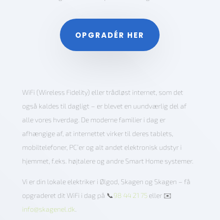
OPGRADÉR HER
WiFi (Wireless Fidelity) eller trådløst internet, som det
også kaldes til dagligt – er blevet en uundværlig del af
alle vores hverdag. De moderne familier i dag er
afhængige af, at internettet virker til deres tablets,
mobiltelefoner, PC’er og alt andet elektronisk udstyr i
hjemmet, f.eks. højtalere og andre Smart Home systemer.
Vi er din lokale elektriker i Ølgod, Skagen og Skagen – få
opgraderet dit WiFi i dag på 📞
98 44 21 75
eller ✉️
info@skagenel.dk
.